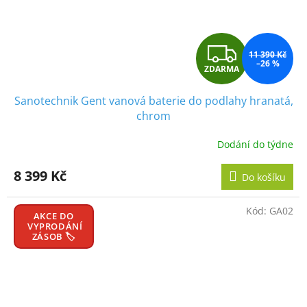
Z
11 390 Kč
–26 %
ZDARMA
D
Sanotechnik Gent vanová baterie do podlahy hranatá,
A
chrom
R
Dodání do týdne
M
8 399 Kč
Do košíku
A
Kód:
GA02
AKCE DO
VYPRODÁNÍ
ZÁSOB 🏷️