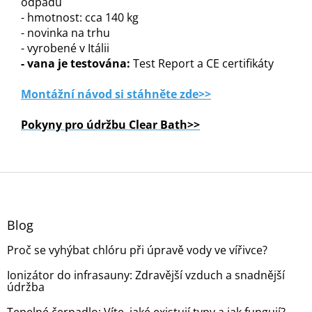
odpadu
- hmotnost: cca 140 kg
- novinka na trhu
- vyrobené v Itálii
- vana je testována:
Test Report a CE certifikáty
Montážní návod si stáhněte zde>>
Pokyny pro údržbu Clear Bath>>
Z
á
p
a
Blog
t
Proč se vyhýbat chlóru při úpravě vody ve vířivce?
í
Ionizátor do infrasauny: Zdravější vzduch a snadnější
údržba
Tepelné čerpadlo: Víte, jaké existují typy a jak fungují?