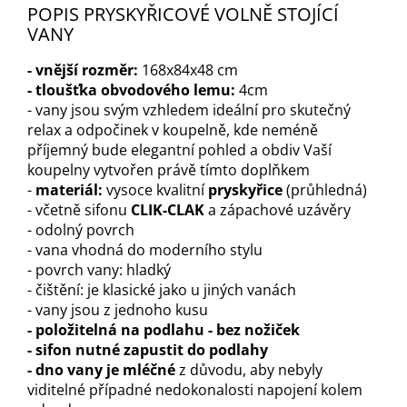
POPIS PRYSKYŘICOVÉ VOLNĚ STOJÍCÍ
VANY
- v
nější rozměr
:
168x84x48 cm
- tloušťka obvodového lemu:
4cm
- vany jsou svým vzhledem ideální pro skutečný
relax a odpočinek v koupelně, kde neméně
příjemný bude elegantní pohled a obdiv Vaší
koupelny vytvořen právě tímto doplňkem
-
materiál:
vysoce kvalitní
pryskyřice
(průhledná)
- včetně sifonu
CLIK-CLAK
a zápachové uzávěry
- odolný povrch
- vana vhodná do moderního stylu
- povrch vany: hladký
- čištění: je klasické jako u jiných vanách
- vany jsou z jednoho kusu
- položitelná na podlahu - bez nožiček
- sifon nutné zapustit do podlahy
- d
no vany je mléčné
z důvodu, aby nebyly
viditelné případné nedokonalosti napojení kolem