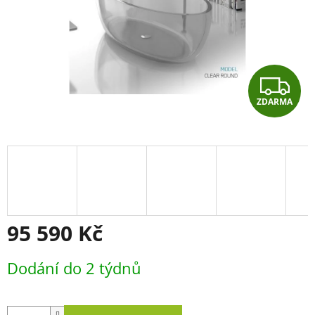
Z
ZDARMA
D
A
R
M
A
95 590 Kč
Měrná
Dodání do 2 týdnů
cena: