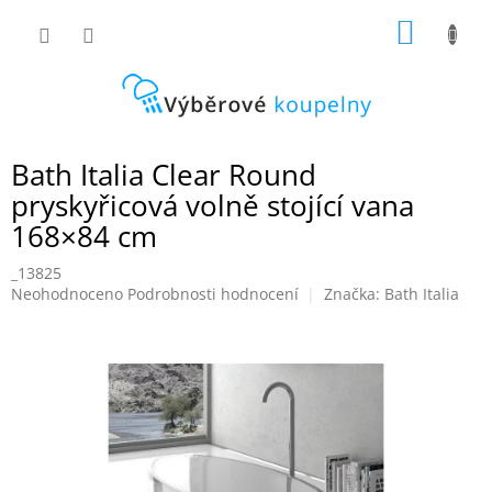
Přejít
NÁKUP
na
obsah
KOŠÍK
Bath Italia Clear Round
pryskyřicová volně stojící vana
168×84 cm
_13825
Průměrné
Neohodnoceno
Podrobnosti hodnocení
Značka:
Bath Italia
hodnocení
produktu
je
0,0
z
5
hvězdiček.