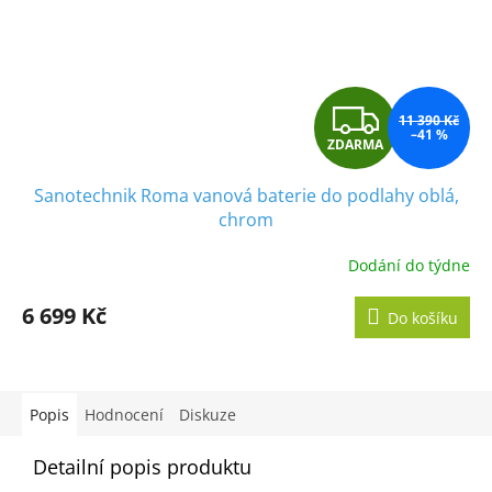
Z
11 390 Kč
–41 %
ZDARMA
D
Sanotechnik Roma vanová baterie do podlahy oblá,
A
chrom
R
Dodání do týdne
M
6 699 Kč
Do košíku
A
Popis
Hodnocení
Diskuze
Detailní popis produktu