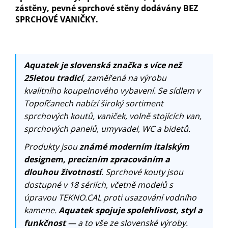
zástěny, pevné sprchové stěny dodávány BEZ
SPRCHOVÉ VANIČKY.
Aquatek je slovenská značka s více než
25letou tradicí
, zaměřená na výrobu
kvalitního koupelnového vybavení. Se sídlem v
Topoľčanech nabízí široký sortiment
sprchových koutů, vaniček, volně stojících van,
sprchových panelů, umyvadel, WC a bidetů.
Produkty jsou
známé moderním italským
designem, precizním zpracováním a
dlouhou životností
. Sprchové kouty jsou
dostupné v 18 sériích, včetně modelů s
úpravou TEKNO.CAL proti usazování vodního
kamene.
Aquatek spojuje spolehlivost, styl a
funkčnost
— a to vše ze slovenské výroby.