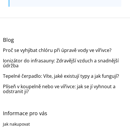
Z
á
p
a
Blog
t
Proč se vyhýbat chlóru při úpravě vody ve vířivce?
í
Ionizátor do infrasauny: Zdravější vzduch a snadnější
údržba
Tepelné čerpadlo: Víte, jaké existují typy a jak fungují?
Plíseň v koupelně nebo ve vířivce: jak se jí vyhnout a
odstranit ji?
Informace pro vás
Jak nakupovat