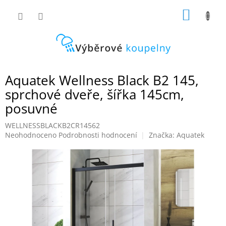
Přejít
NÁKUP
na
obsah
KOŠÍK
Aquatek Wellness Black B2 145,
sprchové dveře, šířka 145cm,
posuvné
WELLNESSBLACKB2CR14562
Průměrné
Neohodnoceno
Podrobnosti hodnocení
Značka:
Aquatek
hodnocení
produktu
je
0,0
z
5
hvězdiček.