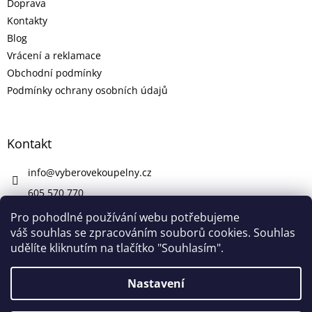
Doprava
Kontakty
Blog
Vrácení a reklamace
Obchodní podmínky
Podmínky ochrany osobních údajů
Kontakt
info
@
vyberovekoupelny.cz
605 570 770
https://www.facebook.com/vyberovekoupelny/
Pro pohodlné používání webu potřebujeme
váš souhlas se zpracováním souborů cookies. Souhlas
udělíte kliknutím na tlačítko "Souhlasím".
Vytvořil Shoptet
Nastavení