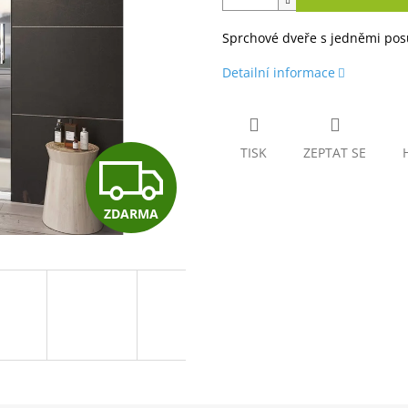
Sprchové dveře s jedněmi po
Detailní informace
TISK
ZEPTAT SE
Z
ZDARMA
D
A
R