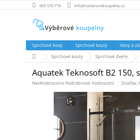
Přejít
605 570 770
info@vyberovekoupelny.cz
na
obsah
Sprchové boxy
Sprchové kouty
Vany a zá
Domů
Sprchové kouty
Sprchové dveře
Aquatek Teknosoft B2 150, 
Průměrné
Neohodnoceno
Podrobnosti hodnocení
Značka:
hodnocení
produktu
je
0,0
z
5
hvězdiček.