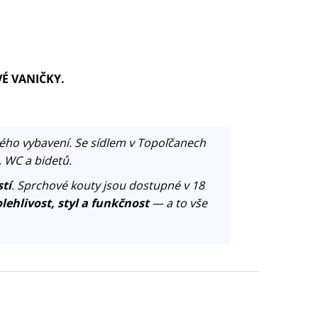
VÉ VANIČKY.
ého vybavení. Se sídlem v Topoľčanech
, WC a bidetů.
tí
. Sprchové kouty jsou dostupné v 18
lehlivost, styl a funkčnost
— a to vše