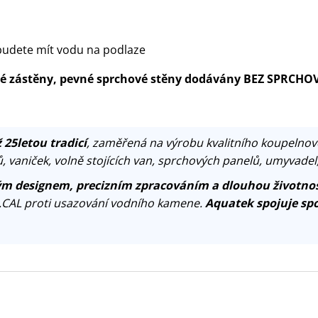
udete mít vodu na podlaze
ové zástěny, pevné sprchové stěny dodávány BEZ SPRCHO
 25letou tradicí
, zaměřená na výrobu kvalitního koupelnov
, vaniček, volně stojících van, sprchových panelů, umyvadel
m designem, precizním zpracováním a dlouhou životnos
.CAL proti usazování vodního kamene.
Aquatek spojuje spo