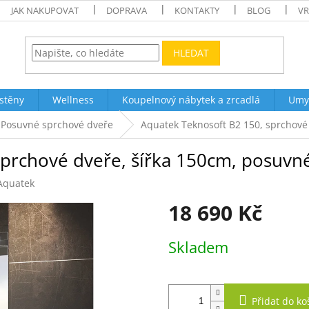
JAK NAKUPOVAT
DOPRAVA
KONTAKTY
BLOG
VR
HLEDAT
stěny
Wellness
Koupelnový nábytek a zrcadlá
Umy
Posuvné sprchové dveře
Aquatek Teknosoft B2 150, sprchové
sprchové dveře, šířka 150cm, posuvn
Aquatek
18 690 Kč
Měrná
Skladem
cena:
Přidat do ko