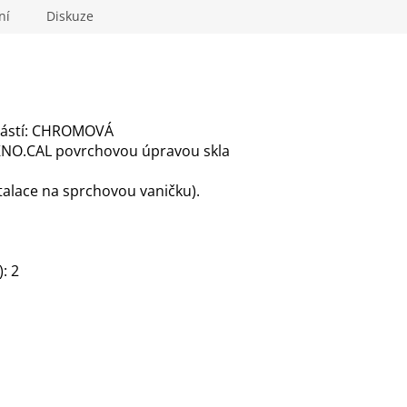
M
ní
Diskuze
A
 částí: CHROMOVÁ
TEKNO.CAL povrchovou úpravou skla
talace na sprchovou vaničku).
: 2