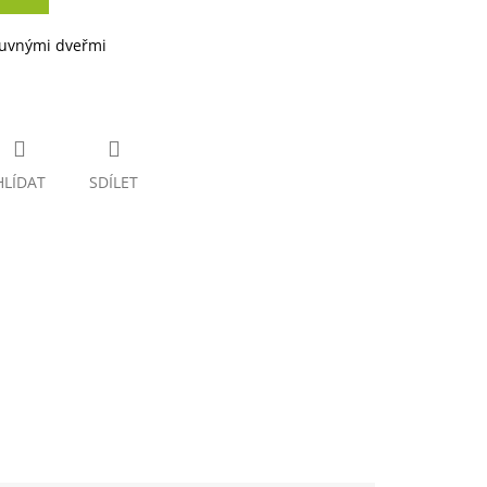
suvnými dveřmi
HLÍDAT
SDÍLET