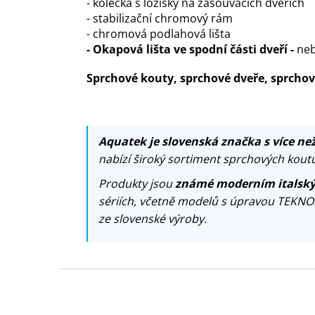
- kolečka s ložisky na zasouvacích dveřích
- stabilizační chromový rám
- chromová podlahová lišta
- Okapová lišta ve spodní části dveří -
neb
Sprchové kouty, sprchové dveře, sprch
Aquatek je slovenská značka s více než
nabízí široký sortiment sprchových koutů
Produkty jsou
známé moderním italský
sériích, včetně modelů s úpravou TEKNO
ze slovenské výroby.
Z
á
p