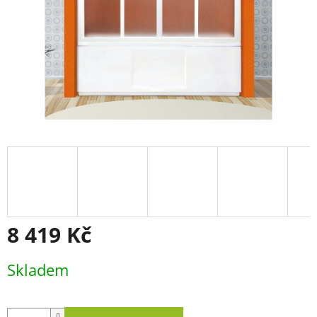
8 419 Kč
Měrná
Skladem
cena: