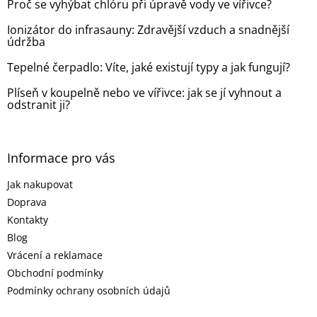
Proč se vyhýbat chlóru při úpravě vody ve vířivce?
í
Ionizátor do infrasauny: Zdravější vzduch a snadnější
údržba
Tepelné čerpadlo: Víte, jaké existují typy a jak fungují?
Plíseň v koupelně nebo ve vířivce: jak se jí vyhnout a
odstranit ji?
Informace pro vás
Jak nakupovat
Doprava
Kontakty
Blog
Vrácení a reklamace
Obchodní podmínky
Podmínky ochrany osobních údajů