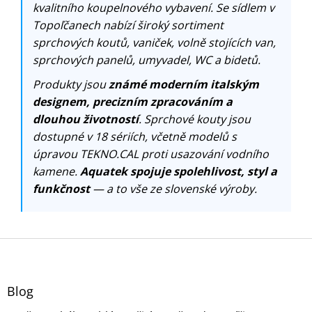
kvalitního koupelnového vybavení. Se sídlem v
Topoľčanech nabízí široký sortiment
sprchových koutů, vaniček, volně stojících van,
sprchových panelů, umyvadel, WC a bidetů.
Produkty jsou
známé moderním italským
designem, precizním zpracováním a
dlouhou životností
. Sprchové kouty jsou
dostupné v 18 sériích, včetně modelů s
úpravou TEKNO.CAL proti usazování vodního
kamene.
Aquatek spojuje spolehlivost, styl a
funkčnost
— a to vše ze slovenské výroby.
Z
á
p
a
Blog
t