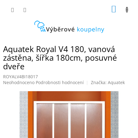
Přejít
NÁKUP
na
obsah
KOŠÍK
Aquatek Royal V4 180, vanová
zástěna, šířka 180cm, posuvné
dveře
ROYALV4BI18017
Průměrné
Neohodnoceno
Podrobnosti hodnocení
Značka:
Aquatek
hodnocení
produktu
je
0,0
z
5
hvězdiček.