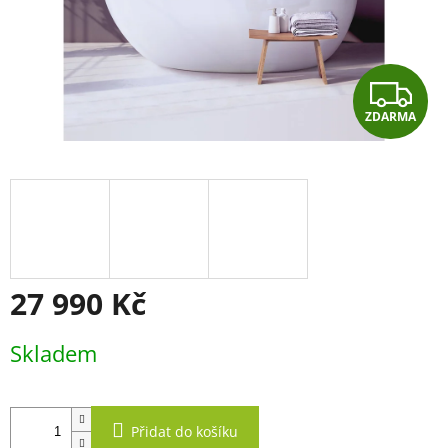
Z
ZDARMA
D
A
R
M
A
27 990 Kč
Měrná
Skladem
cena:
Přidat do košíku