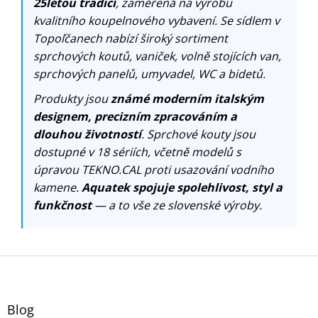
25letou tradicí
, zaměřená na výrobu
kvalitního koupelnového vybavení. Se sídlem v
Topoľčanech nabízí široký sortiment
sprchových koutů, vaniček, volně stojících van,
sprchových panelů, umyvadel, WC a bidetů.
Produkty jsou
známé moderním italským
designem, precizním zpracováním a
dlouhou životností
. Sprchové kouty jsou
dostupné v 18 sériích, včetně modelů s
úpravou TEKNO.CAL proti usazování vodního
kamene.
Aquatek spojuje spolehlivost, styl a
funkčnost
— a to vše ze slovenské výroby.
Z
á
p
a
Blog