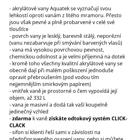
- akrylátové vany Aquatek se vyznačují svou
lehkostí oproti vanám z litého mramoru. Přesto
jsou však pevné a plně probarvené v celé své
tloušťce
- povrch vany je lesklý, barevně stálý, neporézní
(vanu nezabarvuje při smývání barvených vlasů)
- vana má vysokou povrchovou pevnost,
chemickou odolnost a je velmi příjemná na dotek
- kromě toho všechny kvalitní akrylátové vany se
obecně dají při malém poškození jednoduše
opravit přebroušením (pod vodou tím
nejjemnějším smirkovým papírem)
- vnitřek vaně je prostorné o čem vypovídá její
objem, až 332 L
- vana je masivní a dodá tak vaší koupelně
jedinečný vzhled
-
z
darma
k vaně
získáte odtokový systém
CLICK-
CLAC
K
- sifon si klienti řeší sami v závislosti na
předpřipraveného osazení vany, nebo si můžete