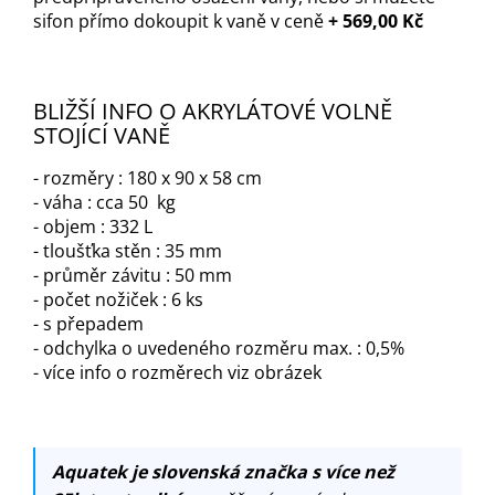
sifon přímo dokoupit k vaně v ceně
+ 569,00 Kč
BLIŽŠÍ INFO O AKRYLÁTOVÉ VOLNĚ
STOJÍCÍ VANĚ
- rozměry : 180 x 90 x 58 cm
- váha : cca 50 kg
- objem : 332 L
- tloušťka stěn : 35 mm
- průměr závitu : 50 mm
- počet nožiček : 6 ks
- s přepadem
- odchylka o uvedeného rozměru max. : 0,5%
- více info o rozměrech viz obrázek
Aquatek je slovenská značka s více než