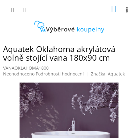
Přejít
NÁKUP
na
obsah
KOŠÍK
Aquatek Oklahoma akrylátová
volně stojící vana 180x90 cm
VANAOKLAHOMA1800
Průměrné
Neohodnoceno
Podrobnosti hodnocení
Značka:
Aquatek
hodnocení
produktu
je
0,0
z
5
hvězdiček.