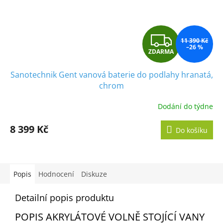
Z
11 390 Kč
–26 %
ZDARMA
D
Sanotechnik Gent vanová baterie do podlahy hranatá,
A
chrom
R
Dodání do týdne
M
8 399 Kč
Do košíku
A
Popis
Hodnocení
Diskuze
Detailní popis produktu
POPIS AKRYLÁTOVÉ VOLNĚ STOJÍCÍ VANY