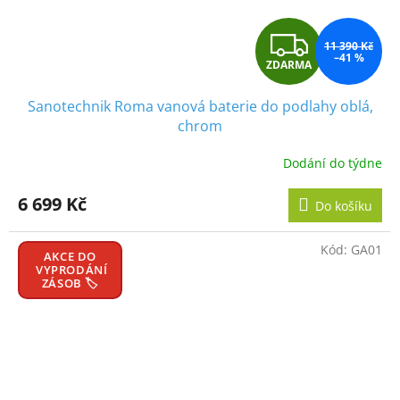
Z
11 390 Kč
–41 %
ZDARMA
D
Sanotechnik Roma vanová baterie do podlahy oblá,
A
chrom
R
Dodání do týdne
M
6 699 Kč
Do košíku
A
Kód:
GA01
AKCE DO
VYPRODÁNÍ
ZÁSOB 🏷️