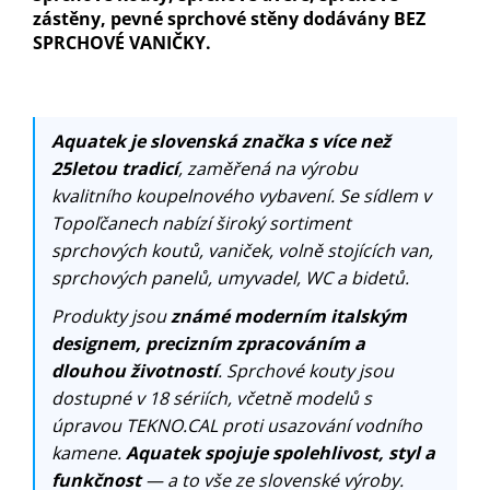
zástěny, pevné sprchové stěny dodávány BEZ
SPRCHOVÉ VANIČKY.
Aquatek je slovenská značka s více než
25letou tradicí
, zaměřená na výrobu
kvalitního koupelnového vybavení. Se sídlem v
Topoľčanech nabízí široký sortiment
sprchových koutů, vaniček, volně stojících van,
sprchových panelů, umyvadel, WC a bidetů.
Produkty jsou
známé moderním italským
designem, precizním zpracováním a
dlouhou životností
. Sprchové kouty jsou
dostupné v 18 sériích, včetně modelů s
úpravou TEKNO.CAL proti usazování vodního
kamene.
Aquatek spojuje spolehlivost, styl a
funkčnost
— a to vše ze slovenské výroby.