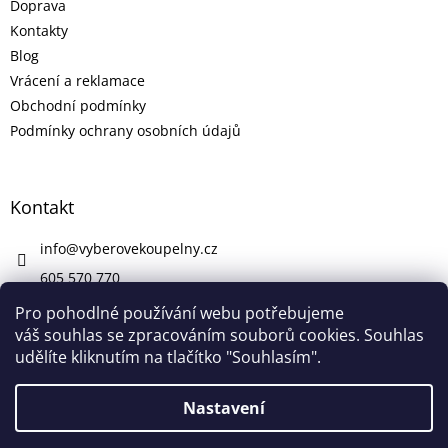
Doprava
Kontakty
Blog
Vrácení a reklamace
Obchodní podmínky
Podmínky ochrany osobních údajů
Kontakt
info
@
vyberovekoupelny.cz
605 570 770
https://www.facebook.com/vyberovekoupelny/
Pro pohodlné používání webu potřebujeme
váš souhlas se zpracováním souborů cookies. Souhlas
udělíte kliknutím na tlačítko "Souhlasím".
Vytvořil Shoptet
Nastavení