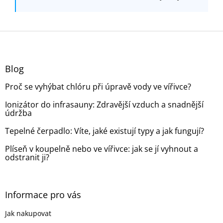
Z
á
p
a
Blog
t
Proč se vyhýbat chlóru při úpravě vody ve vířivce?
í
Ionizátor do infrasauny: Zdravější vzduch a snadnější
údržba
Tepelné čerpadlo: Víte, jaké existují typy a jak fungují?
Plíseň v koupelně nebo ve vířivce: jak se jí vyhnout a
odstranit ji?
Informace pro vás
Jak nakupovat