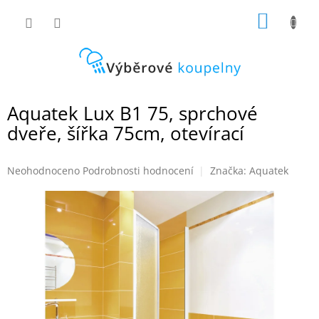
Přejít
NÁKUP
na
obsah
KOŠÍK
Aquatek Lux B1 75, sprchové
dveře, šířka 75cm, otevírací
Průměrné
Neohodnoceno
Podrobnosti hodnocení
Značka:
Aquatek
hodnocení
produktu
je
0,0
z
5
hvězdiček.