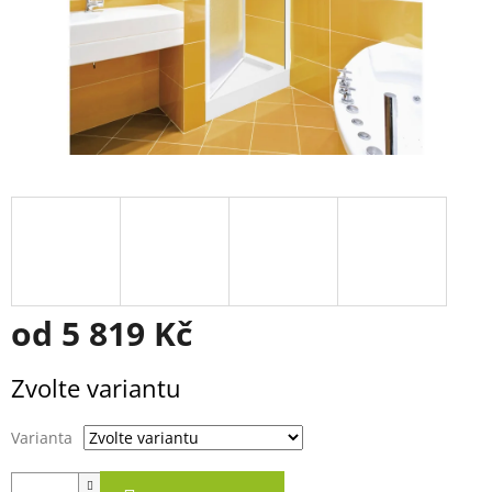
od
5 819 Kč
Měrná
Zvolte variantu
cena:
Varianta