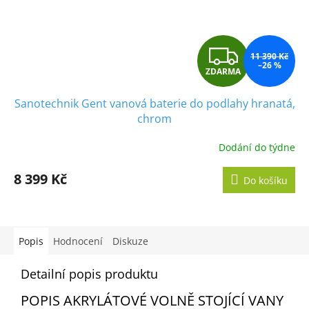
Z
11 390 Kč
–26 %
ZDARMA
D
Sanotechnik Gent vanová baterie do podlahy hranatá,
A
chrom
R
Dodání do týdne
M
8 399 Kč
Do košíku
A
Popis
Hodnocení
Diskuze
Detailní popis produktu
POPIS AKRYLÁTOVÉ VOLNĚ STOJÍCÍ VANY