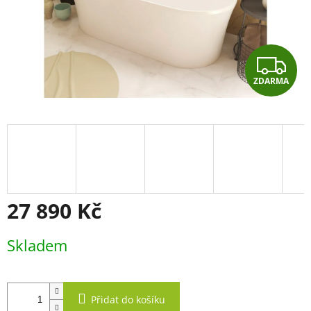
Z
ZDARMA
D
A
R
M
A
27 890 Kč
Měrná
Skladem
cena:
Přidat do košíku