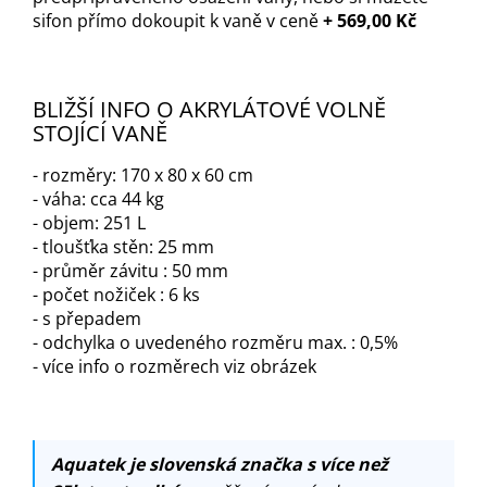
sifon přímo dokoupit k vaně v ceně
+ 569,00 Kč
BLIŽŠÍ INFO O AKRYLÁTOVÉ VOLNĚ
STOJÍCÍ VANĚ
- rozměry: 170 x 80 x 60 cm
- váha: cca 44 kg
- objem: 251 L
- tloušťka stěn: 25 mm
- průměr závitu : 50 mm
- počet nožiček : 6 ks
- s přepadem
- odchylka o uvedeného rozměru max. : 0,5%
- více info o rozměrech viz obrázek
Aquatek je slovenská značka s více než