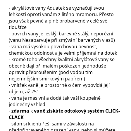
- akrylátové vany Aquatek se vyznačují svou
lehkostí oproti vanám z litého mramoru. Přesto
jsou však pevné a plně probarvené v celé své
tloušťce
- povrch vany je lesklý, barevně stálý, neporézní
(vanu Nezabarvuje při smývání barvených vlasů)
- vana má vysokou povrchovou pevnost,
chemickou odolnost a je velmi příjemná na dotek
- kromě toho všechny kvalitní akrylátové vany se
obecně dají při malém poškození jednoduše
opravit přebroušením (pod vodou tím
nejjemnějším smirkovým papírem)
- vnitřek vaně je prostorné o čem vypovídá její
objem, až 251 L
- vana je masivní a dodá tak vaší koupelně
jedinečný vzhled
-
zdarma
k
vaně získáte odtokový systém
CLICK-
CLACK
- sifon si klienti řeší sami v závislosti na
předpřipraveného osazení vany, nebo si můžete