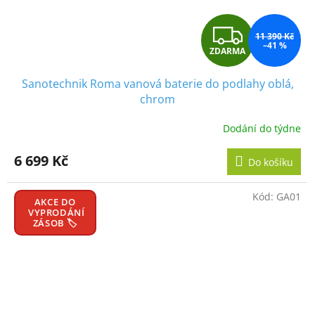
Z
11 390 Kč
–41 %
ZDARMA
D
Sanotechnik Roma vanová baterie do podlahy oblá,
A
chrom
R
Dodání do týdne
M
6 699 Kč
Do košíku
A
Kód:
GA01
AKCE DO
VYPRODÁNÍ
ZÁSOB 🏷️