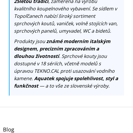
25letou tradicí
, zaměřená na výrobu
kvalitního koupelnového vybavení. Se sídlem v
Topoľčanech nabízí široký sortiment
sprchových koutů, vaniček, volně stojících van,
sprchových panelů, umyvadel, WC a bidetů.
Produkty jsou
známé moderním italským
designem, precizním zpracováním a
dlouhou životností
. Sprchové kouty jsou
dostupné v 18 sériích, včetně modelů s
úpravou TEKNO.CAL proti usazování vodního
kamene.
Aquatek spojuje spolehlivost, styl a
funkčnost
— a to vše ze slovenské výroby.
Z
á
p
a
Blog