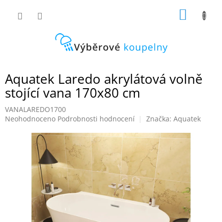
Přejít
NÁKUP
na
obsah
KOŠÍK
Aquatek Laredo akrylátová volně
stojící vana 170x80 cm
VANALAREDO1700
Průměrné
Neohodnoceno
Podrobnosti hodnocení
Značka:
Aquatek
hodnocení
produktu
je
0,0
z
5
hvězdiček.