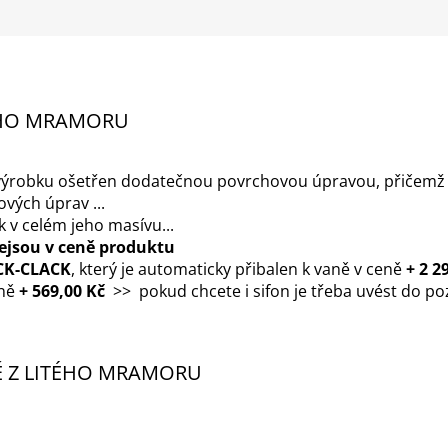
TÉHO MRAMORU
h výrobku ošetřen dodatečnou povrchovou úpravou, přičemž 
vých úprav ...
k v celém jeho masívu...
ejsou v ceně produktu
ICK-CLACK
, který je automaticky přibalen k vaně v ceně
+ 2 2
eně
+ 569,00 Kč
>> pokud chcete i sifon je třeba uvést do p
NĚ Z LITÉHO MRAMORU