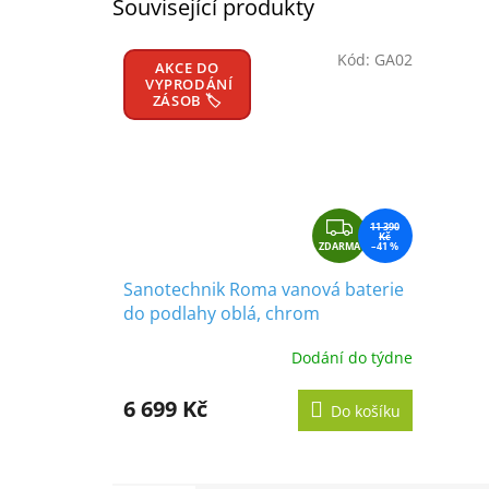
Související produkty
Kód:
GA02
AKCE DO
VYPRODÁNÍ
ZÁSOB 🏷️
Z
11 390
Kč
ZDARMA
D
–41 %
A
Sanotechnik Roma vanová baterie
R
do podlahy oblá, chrom
M
A
Dodání do týdne
6 699 Kč
Do košíku