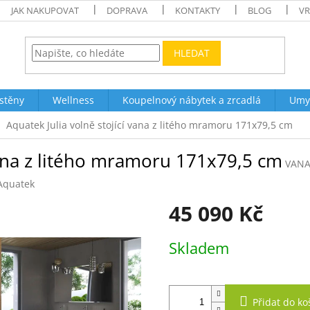
JAK NAKUPOVAT
DOPRAVA
KONTAKTY
BLOG
VR
HLEDAT
stěny
Wellness
Koupelnový nábytek a zrcadlá
Umy
Aquatek Julia volně stojící vana z litého mramoru 171x79,5 cm
 vana z litého mramoru 171x79,5 cm
VANA
Aquatek
45 090 Kč
Měrná
Skladem
cena:
Přidat do ko