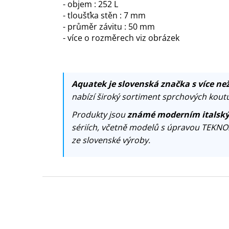
- objem : 252 L
- tloušťka stěn : 7 mm
- průměr závitu : 50 mm
- více o rozměrech viz obrázek
Aquatek je slovenská značka s více než
nabízí široký sortiment sprchových koutů
Produkty jsou
známé moderním italský
sériích, včetně modelů s úpravou TEKNO
ze slovenské výroby.
Z
á
p
a
t