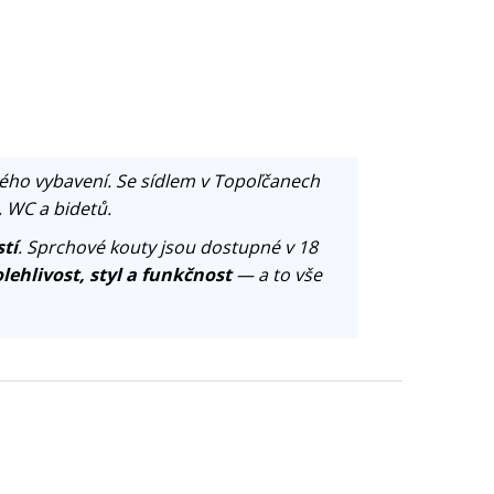
ého vybavení. Se sídlem v Topoľčanech
, WC a bidetů.
tí
. Sprchové kouty jsou dostupné v 18
lehlivost, styl a funkčnost
— a to vše