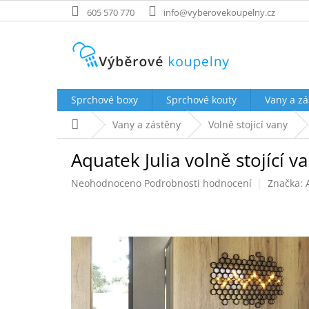
Přejít
605 570 770
info@vyberovekoupelny.cz
na
obsah
Sprchové boxy
Sprchové kouty
Vany a zá
Domů
Vany a zástěny
Volně stojící vany
Aquatek Julia volně stojící
Průměrné
Neohodnoceno
Podrobnosti hodnocení
Značka:
hodnocení
produktu
je
0,0
z
5
hvězdiček.