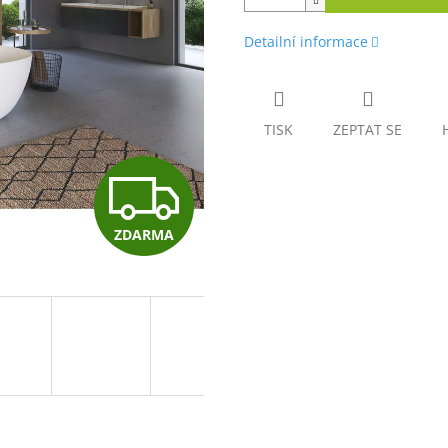
Detailní informace
TISK
ZEPTAT SE
Z
ZDARMA
D
A
R