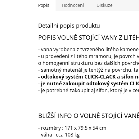
Popis
Hodnocení
Diskuze
Detailní popis produktu
POPIS VOLNĚ STOJÍCÍ VANY Z LI
- vana vyrobena z tvrzeného litého kamene
- u provedení z litého mramoru, je povrc
o homogenní strukturu bez dalších povrcho
- samotný materiál je tentýž na povrchu, ta
- odtokový systém CLICK-CLACK a sifon n
-
je nutné zakoupit odtokový systém CL
- je potrebné zakoupit aj sifon, ktorý je v c
BLIŽŠÍ INFO O VOLNĚ STOJÍCÍ VA
- rozměry : 171 x 79,5 x 54 cm
- váha : cca 108 kg