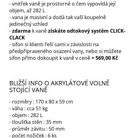
- vnitřek vaně je prostorné o čem vypovídá její
objem, až 282 L
- vana je masivní a dodá tak vaší koupelně
jedinečný vzhled
-
z
darma
k vaně
získáte odtokový systém CLICK-
CLAC
K
- sifon si klienti řeší sami v závislosti na
předpřipraveného osazení vany, nebo si můžete
sifon přímo dokoupit k vaně v ceně
+ 569,00 Kč
BLIŽŠÍ INFO O AKRYLÁTOVÉ VOLNĚ
STOJÍCÍ VANĚ
- rozměry : 170 x 80 x 59 cm
- váha : cca 51 kg
- objem : 282 L
- tloušťka stěn : 35 mm
- průměr závitu : 50 mm
- počet nožiček : 6 ks