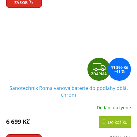
ZÁSOB 🏷️
Z
11 390 Kč
–41 %
ZDARMA
D
Sanotechnik Roma vanová baterie do podlahy oblá,
A
chrom
R
Dodání do týdne
M
6 699 Kč
Do košíku
A