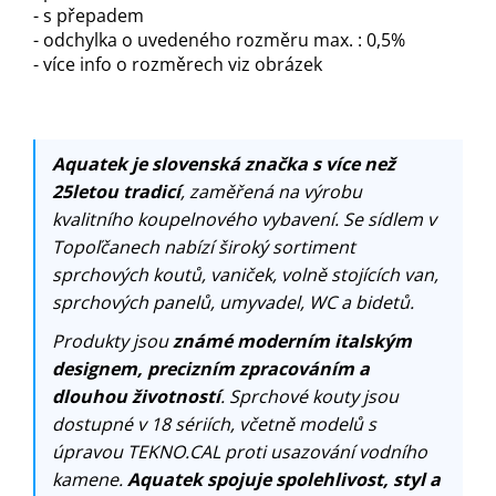
- s přepadem
- odchylka o uvedeného rozměru max. : 0,5%
- více info o rozměrech viz obrázek
Aquatek je slovenská značka s více než
25letou tradicí
, zaměřená na výrobu
kvalitního koupelnového vybavení. Se sídlem v
Topoľčanech nabízí široký sortiment
sprchových koutů, vaniček, volně stojících van,
sprchových panelů, umyvadel, WC a bidetů.
Produkty jsou
známé moderním italským
designem, precizním zpracováním a
dlouhou životností
. Sprchové kouty jsou
dostupné v 18 sériích, včetně modelů s
úpravou TEKNO.CAL proti usazování vodního
kamene.
Aquatek spojuje spolehlivost, styl a