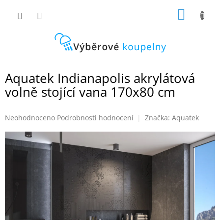
Přejít
NÁKUP
na
obsah
KOŠÍK
Aquatek Indianapolis akrylátová
volně stojící vana 170x80 cm
Průměrné
Neohodnoceno
Podrobnosti hodnocení
Značka:
Aquatek
hodnocení
produktu
je
0,0
z
5
hvězdiček.