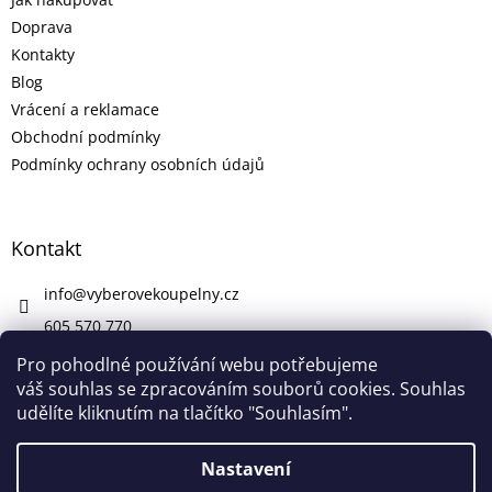
Doprava
Kontakty
Blog
Vrácení a reklamace
Obchodní podmínky
Podmínky ochrany osobních údajů
Kontakt
info
@
vyberovekoupelny.cz
605 570 770
https://www.facebook.com/vyberovekoupelny/
Pro pohodlné používání webu potřebujeme
váš souhlas se zpracováním souborů cookies. Souhlas
udělíte kliknutím na tlačítko "Souhlasím".
Vytvořil Shoptet
Nastavení