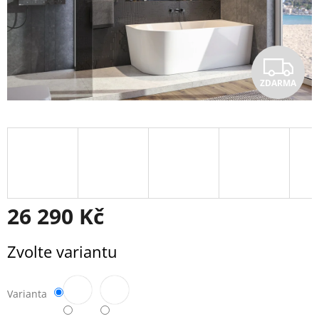
Z
ZDARMA
D
A
R
M
A
26 290 Kč
Měrná
Zvolte variantu
cena:
Varianta