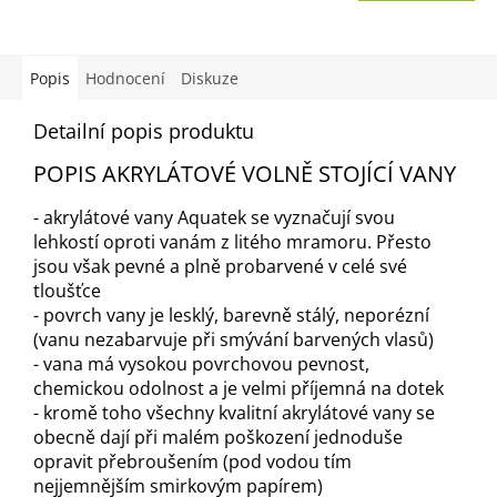
A
Popis
Hodnocení
Diskuze
Detailní popis produktu
POPIS AKRYLÁTOVÉ VOLNĚ STOJÍCÍ VANY
- akrylátové vany Aquatek se vyznačují svou
lehkostí oproti vanám z litého mramoru. Přesto
jsou však pevné a plně probarvené v celé své
tloušťce
- povrch vany je lesklý, barevně stálý, neporézní
(vanu nezabarvuje při smývání barvených vlasů)
- vana má vysokou povrchovou pevnost,
chemickou odolnost a je velmi příjemná na dotek
- kromě toho všechny kvalitní akrylátové vany se
obecně dají při malém poškození jednoduše
opravit přebroušením (pod vodou tím
nejjemnějším smirkovým papírem)