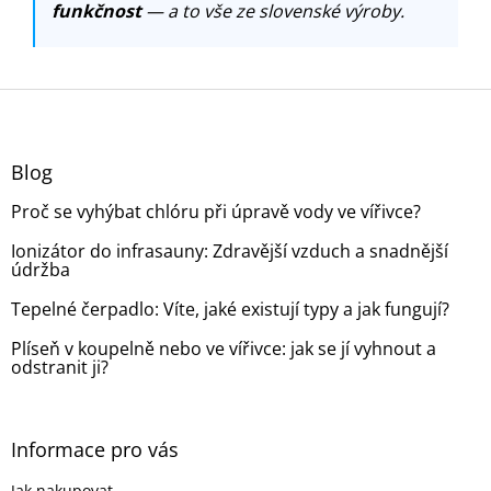
funkčnost
— a to vše ze slovenské výroby.
Z
á
p
a
Blog
t
Proč se vyhýbat chlóru při úpravě vody ve vířivce?
í
Ionizátor do infrasauny: Zdravější vzduch a snadnější
údržba
Tepelné čerpadlo: Víte, jaké existují typy a jak fungují?
Plíseň v koupelně nebo ve vířivce: jak se jí vyhnout a
odstranit ji?
Informace pro vás
Jak nakupovat