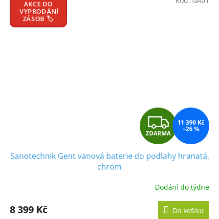
Kód:
GA01
AKCE DO
VYPRODÁNÍ
ZÁSOB 🏷️
Z
11 390 Kč
–26 %
ZDARMA
D
Sanotechnik Gent vanová baterie do podlahy hranatá,
A
chrom
R
Dodání do týdne
M
8 399 Kč
Do košíku