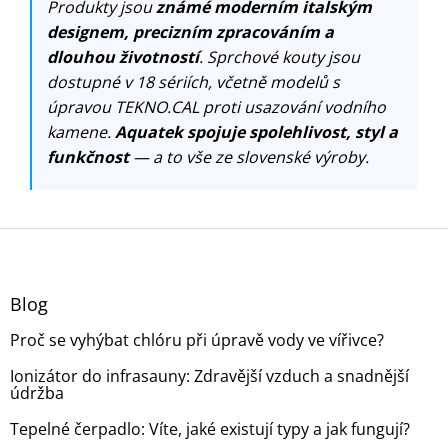
Produkty jsou
známé moderním italským
designem, precizním zpracováním a
dlouhou životností
. Sprchové kouty jsou
dostupné v 18 sériích, včetně modelů s
úpravou TEKNO.CAL proti usazování vodního
kamene.
Aquatek spojuje spolehlivost, styl a
funkčnost
— a to vše ze slovenské výroby.
Z
á
p
a
Blog
t
Proč se vyhýbat chlóru při úpravě vody ve vířivce?
í
Ionizátor do infrasauny: Zdravější vzduch a snadnější
údržba
Tepelné čerpadlo: Víte, jaké existují typy a jak fungují?