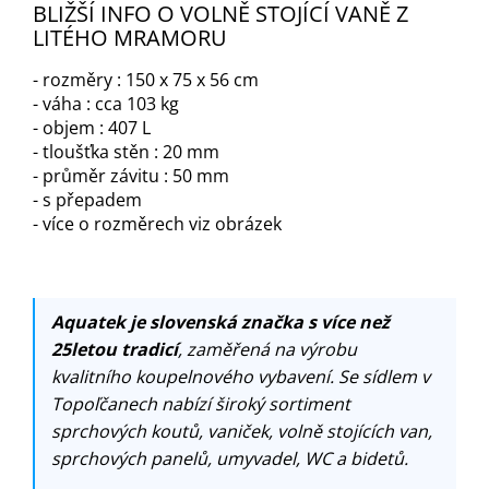
BLIŽŠÍ INFO O VOLNĚ STOJÍCÍ VANĚ Z
LITÉHO MRAMORU
- rozměry : 150 x 75 x 56 cm
- váha : cca 103 kg
- objem : 407 L
- tloušťka stěn : 20 mm
- průměr závitu : 50 mm
- s přepadem
- více o rozměrech viz obrázek
Aquatek je slovenská značka s více než
25letou tradicí
, zaměřená na výrobu
kvalitního koupelnového vybavení. Se sídlem v
Topoľčanech nabízí široký sortiment
sprchových koutů, vaniček, volně stojících van,
sprchových panelů, umyvadel, WC a bidetů.