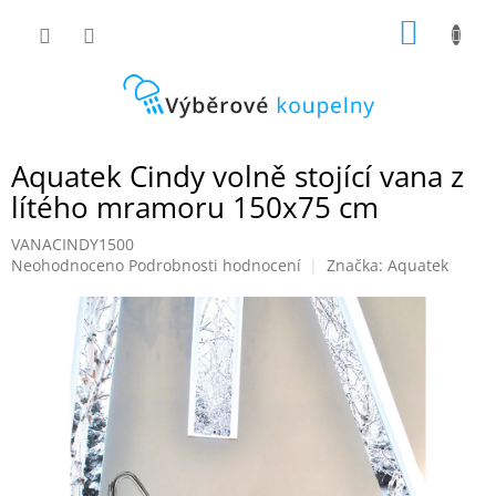
Přejít
NÁKUP
na
obsah
KOŠÍK
Aquatek Cindy volně stojící vana z
lítého mramoru 150x75 cm
VANACINDY1500
Průměrné
Neohodnoceno
Podrobnosti hodnocení
Značka:
Aquatek
hodnocení
produktu
je
0,0
z
5
hvězdiček.