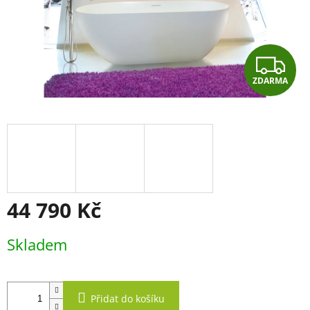
Z
ZDARMA
D
A
R
M
A
44 790 Kč
Měrná
Skladem
cena:
Přidat do košíku