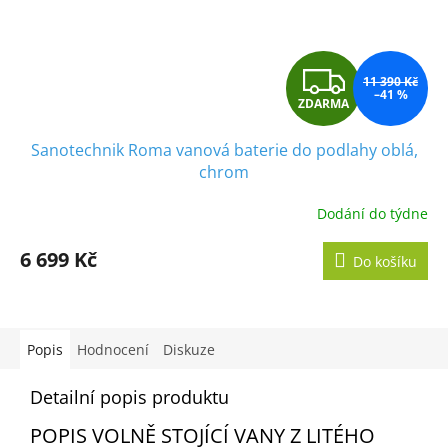
Z
11 390 Kč
–41 %
ZDARMA
D
Sanotechnik Roma vanová baterie do podlahy oblá,
A
chrom
R
Dodání do týdne
M
6 699 Kč
Do košíku
A
Popis
Hodnocení
Diskuze
Detailní popis produktu
POPIS VOLNĚ STOJÍCÍ VANY Z LITÉHO