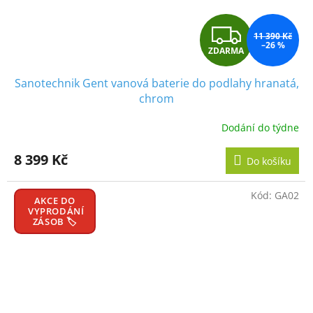
Z
11 390 Kč
–26 %
ZDARMA
D
Sanotechnik Gent vanová baterie do podlahy hranatá,
A
chrom
R
Dodání do týdne
M
8 399 Kč
Do košíku
A
Kód:
GA02
AKCE DO
VYPRODÁNÍ
ZÁSOB 🏷️